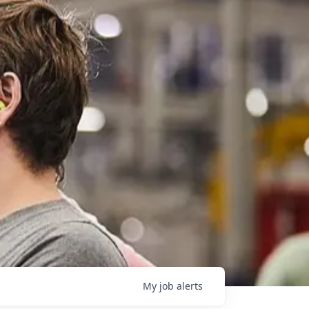
My
job
alerts