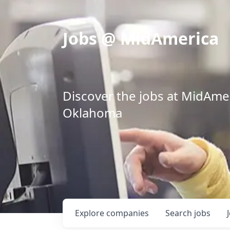
Jobs @ MidAmerica
Discover the jobs at MidAmeri
Oklahoma
Explore
companies
Search
jobs