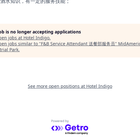
品、酒水知识，有一定的服务技能；
job is no longer accepting applications
pen jobs at
Hotel Indigo
.
en jobs similar to "
F&B Service Attendant 送餐部服务员
"
MidAmeri
rial Park
.
See more open positions at
Hotel Indigo
Powered by Getro.com