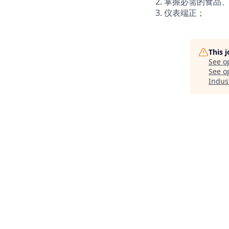
2. 掌握必需的食
3. 仪表端正；
This 
See o
See op
Indust