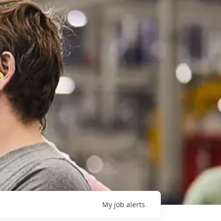
My
job
alerts