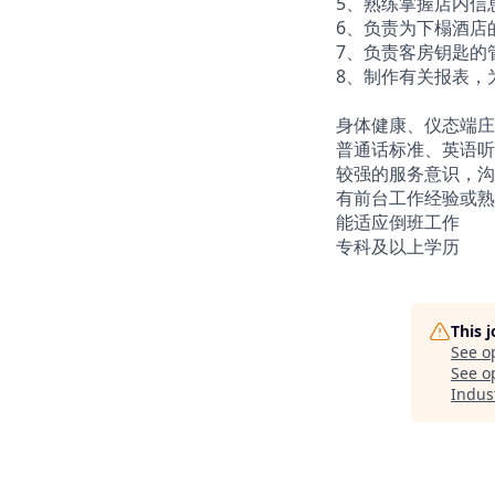
5、熟练掌握店内信
6、负责为下榻酒店
7、负责客房钥匙的
8、制作有关报表，
身体健康、仪态端庄
普通话标准、英语听
较强的服务意识，沟
有前台工作经验或熟悉
能适应倒班工作
专科及以上学历
This 
See o
See op
Indust