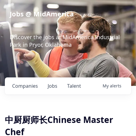
Jobs @ MidAmerica
Discover the jobs at MidAmerica Industrial
Park in Pryor, Oklahoma
Companies
Jobs
Talent
My
alerts
中厨厨师长Chinese Master
Chef