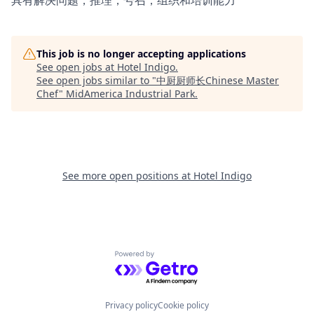
具有解决问题，推理，号召，组织和培训能力
This job is no longer accepting applications
See open jobs at
Hotel Indigo
.
See open jobs similar to "
中厨厨师长Chinese Master
Chef
"
MidAmerica Industrial Park
.
See more open positions at
Hotel Indigo
Powered by Getro.com
Privacy policy
Cookie policy