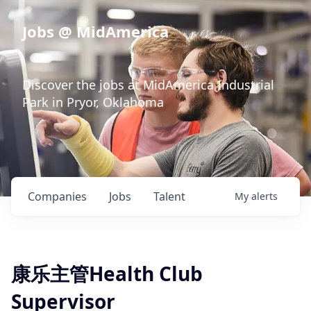
Jobs @ MidAmerica
Discover the jobs at MidAmerica Industrial
Park in Pryor, Oklahoma
Companies
Jobs
Talent
My
alerts
康乐主管Health Club
Supervisor