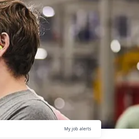
My
job
alerts