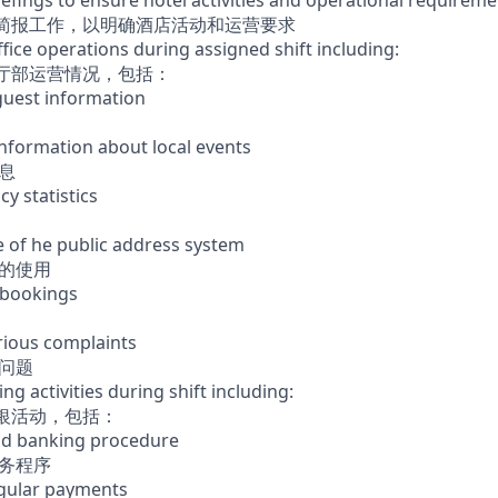
riefings to ensure hotel activities and operational require
班简报工作，以明确酒店活动和运营要求
ffice operations during assigned shift including:
前厅部运营情况，包括：
guest information
nformation about local events
息
y statistics
e of he public address system
统的使用
 bookings
erious complaints
诉问题
ng activities during shift including:
收银活动，包括：
nd banking procedure
业务程序
egular payments