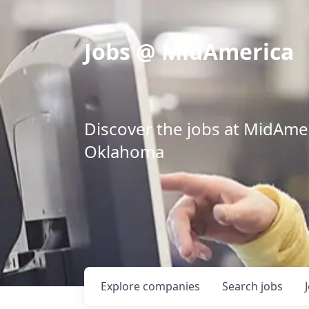
Jobs @ MidAmerica
Discover the jobs at MidAmeri
Oklahoma
Explore
companies
Search
jobs