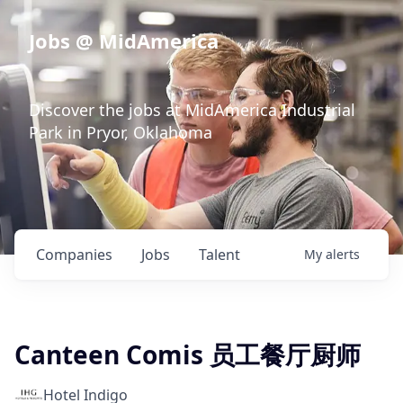
Jobs @ MidAmerica
Discover the jobs at MidAmerica Industrial
Park in Pryor, Oklahoma
Companies
Jobs
Talent
My
alerts
Canteen Comis 员工餐厅厨师
Hotel Indigo