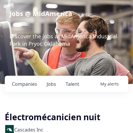
Jobs @ MidAmerica
Discover the jobs at MidAmerica Industrial
Park in Pryor, Oklahoma
Companies
Jobs
Talent
My
alerts
Électromécanicien nuit
Cascades Inc